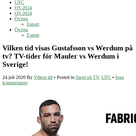
UFC
OS 2024
OS 2024
Övriga
Esport
Övriga
Esport
Vilken tid visas Gustafsson vs Werdum på
tv? TV-tider för Mauler vs Werdum i
Sverige!
24 juli 2020
By
Vilken tid
• Posted in
Sport på TV
,
UFC
•
Inga
kommentarer