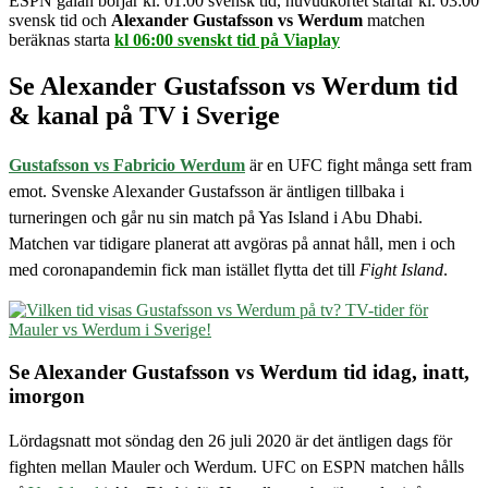
ESPN galan börjar kl. 01:00 svensk tid, huvudkortet startar kl. 03:00
svensk tid och
Alexander Gustafsson vs Werdum
matchen
beräknas starta
kl 06:00 svenskt tid på Viaplay
Se Alexander Gustafsson vs Werdum tid
& kanal på TV i Sverige
Gustafsson vs Fabricio Werdum
är en UFC fight många sett fram
emot. Svenske Alexander Gustafsson är äntligen tillbaka i
turneringen och går nu sin match på Yas Island i Abu Dhabi.
Matchen var tidigare planerat att avgöras på annat håll, men i och
med coronapandemin fick man istället flytta det till
Fight Island
.
Se Alexander Gustafsson vs Werdum tid idag, inatt,
imorgon
Lördagsnatt mot söndag den 26 juli 2020 är det äntligen dags för
fighten mellan Mauler och Werdum. UFC on ESPN matchen hålls