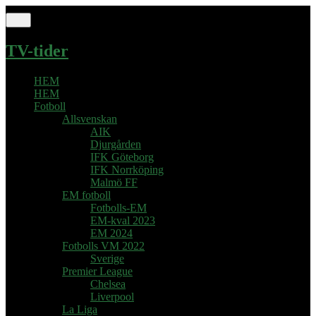
TV-tider
HEM
HEM
Fotboll
Allsvenskan
AIK
Djurgården
IFK Göteborg
IFK Norrköping
Malmö FF
EM fotboll
Fotbolls-EM
EM-kval 2023
EM 2024
Fotbolls VM 2022
Sverige
Premier League
Chelsea
Liverpool
La Liga