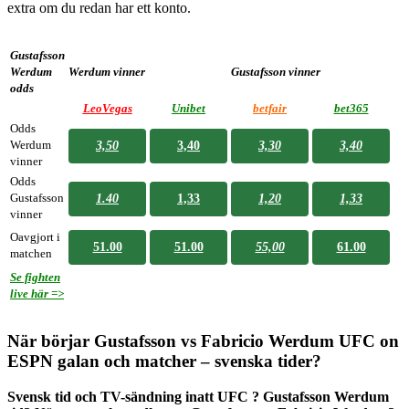
extra om du redan har ett konto.
Gustafsson
Werdum
Werdum vinner
Gustafsson vinner
odds
LeoVegas
Unibet
betfair
bet365
Odds
Werdum
3,50
3,40
3,30
3,40
vinner
Odds
Gustafsson
1.40
1,33
1,20
1,33
vinner
Oavgjort i
51.00
51.00
55,00
61.00
matchen
Se fighten
live här =>
När börjar
Gustafsson vs Fabricio Werdum
UFC on
ESPN galan och matcher – svenska tider?
Svensk tid och TV-sändning inatt UFC ?
Gustafsson Werdum