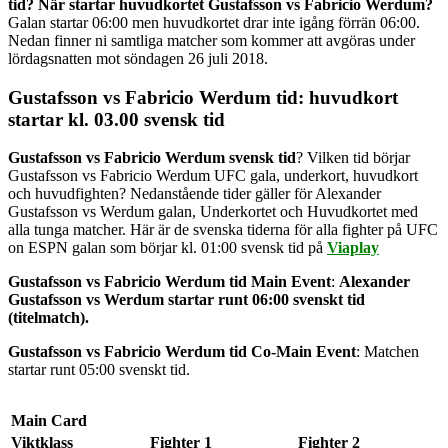
tid?
När startar huvudkortet Gustafsson vs Fabricio Werdum?
Galan startar 06:00 men huvudkortet drar inte igång förrän 06:00.
Nedan finner ni samtliga matcher som kommer att avgöras under
lördagsnatten mot söndagen 26 juli 2018.
Gustafsson vs Fabricio Werdum tid: huvudkort
startar kl. 03.00 svensk tid
Gustafsson vs Fabricio Werdum svensk tid
? Vilken tid börjar
Gustafsson vs Fabricio Werdum UFC gala, underkort, huvudkort
och huvudfighten? Nedanstående tider gäller för Alexander
Gustafsson vs Werdum galan, Underkortet och Huvudkortet med
alla tunga matcher. Här är de svenska tiderna för alla fighter på UFC
on ESPN galan som börjar kl. 01:00 svensk tid på
Viaplay
Gustafsson vs Fabricio Werdum tid
Main Event
:
Alexander
Gustafsson vs Werdum
startar runt 06:00 svenskt tid
(titelmatch).
Gustafsson vs Fabricio Werdum tid Co-Main Event
: Matchen
startar runt 05:00 svenskt tid.
Main Card
Viktklass
Fighter 1
Fighter 2