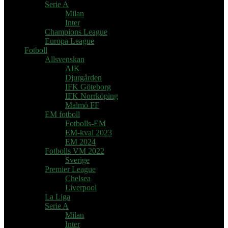
Serie A
Milan
Inter
Champions League
Europa League
Fotboll
Allsvenskan
AIK
Djurgården
IFK Göteborg
IFK Norrköping
Malmö FF
EM fotboll
Fotbolls-EM
EM-kval 2023
EM 2024
Fotbolls VM 2022
Sverige
Premier League
Chelsea
Liverpool
La Liga
Serie A
Milan
Inter