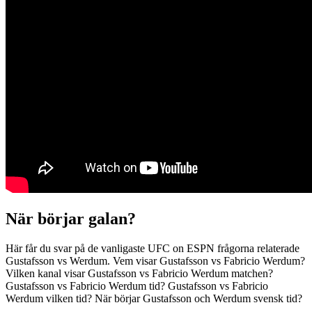
När börjar galan?
Här får du svar på de vanligaste UFC on ESPN frågorna relaterade
Gustafsson vs Werdum. Vem visar Gustafsson vs Fabricio Werdum?
Vilken kanal visar Gustafsson vs Fabricio Werdum matchen?
Gustafsson vs Fabricio Werdum tid? Gustafsson vs Fabricio
Werdum vilken tid? När börjar Gustafsson och Werdum svensk tid?