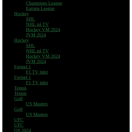
Champions League
Europa League
Hockey
SHL
NHL på TV
Hockey VM 2024
JVM 2024
Hockey
SHL
NHL på TV
Hockey VM 2024
JVM 2024
Formel 1
F1 TV tider
Formel 1
F1 TV tider
Tennis
Tennis
Golf
US Masters
Golf
US Masters
UFC
UFC
OS 2024