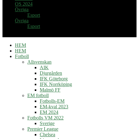
OS 2024
Övriga
Esport
Övriga
Esport
HEM
HEM
Fotboll
Allsvenskan
AIK
Djurgården
IFK Göteborg
IFK Norrköping
Malmö FF
EM fotboll
Fotbolls-EM
EM-kval 2023
EM 2024
Fotbolls VM 2022
Sverige
Premier League
Chelsea