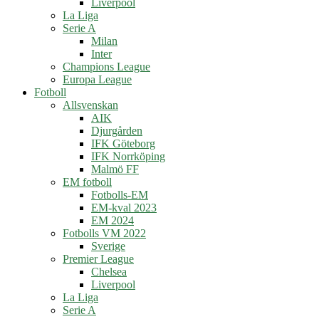
Liverpool
La Liga
Serie A
Milan
Inter
Champions League
Europa League
Fotboll
Allsvenskan
AIK
Djurgården
IFK Göteborg
IFK Norrköping
Malmö FF
EM fotboll
Fotbolls-EM
EM-kval 2023
EM 2024
Fotbolls VM 2022
Sverige
Premier League
Chelsea
Liverpool
La Liga
Serie A