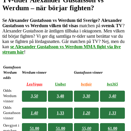
TV-tider Alexander Gustafsson vs
Werdum – när börjar fighten?
Se Alexander Gustafsson vs Werdum tid Sverige?
Alexander
Gustafsson vs Werdum vilken tid visas
matchen på
svensk
TV
?
Alexander Gustafsson är äntligen tillbaka i oktagonen. Men vilken
tid börjar fighten? Vi ger dig samtliga tv-tider samt berättar var du
kan se fighten på lördagsnatten. Går matchen på TV? Nej, men du
kan
se Alexander Gustafsson vs Werdum MMA fight via live
stream här
!
Gustafsson
Werdum
Werdum vinner
Gustafsson vinner
odds
LeoVegas
Unibet
betfair
bet365
Odds
Werdum
3,50
3,40
3,30
3,40
vinner
Odds
Gustafsson
1.40
1,33
1,20
1,33
vinner
Oavgjort i
51.00
51.00
55,00
61.00
matchen