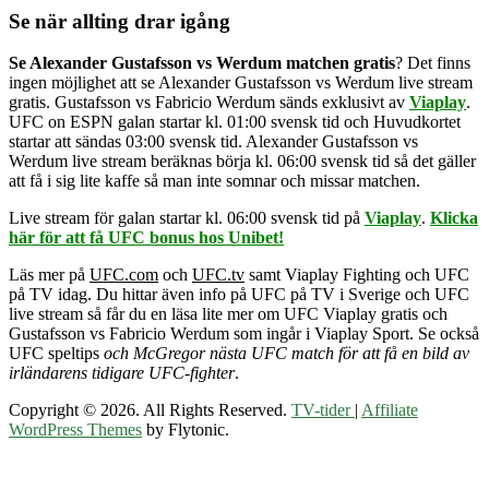
Se när allting drar igång
Se Alexander Gustafsson vs Werdum matchen gratis
? Det finns
ingen möjlighet att se Alexander Gustafsson vs Werdum live stream
gratis. Gustafsson vs Fabricio Werdum sänds exklusivt av
Viaplay
.
UFC on ESPN galan startar kl. 01:00 svensk tid och Huvudkortet
startar att sändas 03:00 svensk tid.
Alexander Gustafsson vs
Werdum live stream
beräknas börja kl. 06:00 svensk tid så det gäller
att få i sig lite kaffe så man inte somnar och missar matchen.
Live stream för galan
startar kl. 06:00 svensk tid på
Viaplay
.
Klicka
här för att få UFC bonus hos Unibet!
Läs mer på
UFC.com
och
UFC.tv
samt Viaplay Fighting och
UFC
på TV idag
. Du hittar även info på
UFC på TV i Sverige
och UFC
live stream så får du en läsa lite mer om
UFC Viaplay gratis
och
Gustafsson vs Fabricio Werdum som ingår i Viaplay Sport. Se också
UFC speltips
och McGregor nästa UFC match för att få en bild av
irländarens tidigare UFC-fighter
.
Copyright © 2026. All Rights Reserved.
TV-tider
|
Affiliate
WordPress Themes
by Flytonic.