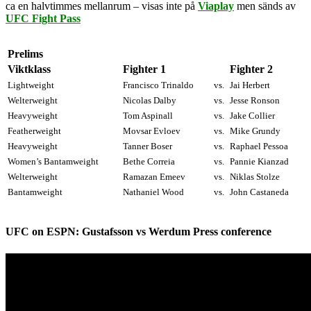
ca en halvtimmes mellanrum – visas inte på
Viaplay
men sänds av
UFC Fight Pass
Prelims
Viktklass
Fighter 1
Fighter 2
Lightweight
Francisco Trinaldo
vs.
Jai Herbert
Welterweight
Nicolas Dalby
vs.
Jesse Ronson
Heavyweight
Tom Aspinall
vs.
Jake Collier
Featherweight
Movsar Evloev
vs.
Mike Grundy
Heavyweight
Tanner Boser
vs.
Raphael Pessoa
Women’s Bantamweight
Bethe Correia
vs.
Pannie Kianzad
Welterweight
Ramazan Emeev
vs.
Niklas Stolze
Bantamweight
Nathaniel Wood
vs.
John Castaneda
UFC on ESPN: Gustafsson vs Werdum Press conference