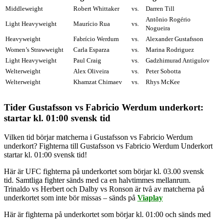
Middleweight
Robert Whittaker
vs.
Darren Till
Antônio Rogério
Light Heavyweight
Maurício Rua
vs.
Nogueira
Heavyweight
Fabrício Werdum
vs.
Alexander Gustafsson
Women’s Strawweight
Carla Esparza
vs.
Marina Rodriguez
Light Heavyweight
Paul Craig
vs.
Gadzhimurad Antigulov
Welterweight
Alex Oliveira
vs.
Peter Sobotta
Welterweight
Khamzat Chimaev
vs.
Rhys McKee
Tider Gustafsson vs Fabricio Werdum underkort:
startar kl. 01:00 svensk tid
Vilken tid börjar matcherna i Gustafsson vs Fabricio Werdum
underkort? Fighterna till Gustafsson vs Fabricio Werdum Underkort
startar kl. 01:00 svensk tid!
Här är UFC fighterna på underkortet som börjar kl. 03.00 svensk
tid. Samtliga fighter sänds med ca en halvtimmes mellanrum.
Trinaldo vs Herbert och Dalby vs Ronson är två av matcherna på
underkortet som inte bör missas – sänds på
Viaplay
Här är fighterna på underkortet som börjar kl. 01:00 och sänds med