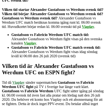
UFC svensk tid?
Vilken tid startar Alexander Gustafsson vs Werdum svensk tid?
Vilken tid börjar
Alexander Gustafsson vs Werdum
svensk tid?
Gustafsson vs Werdum
svensk tid?
Alexander Gustafsson vs
Werdum
UFC match beräknas komma igång runt kl. 06:00 svensk
tid. Huvudkortet börjar redan kl. 06:00 svenskt tid på
Viaplay
.
Gustafsson vs Fabricio Werdum UFC match tid:
Alexander Gustafsson vs Werdum
fight visas på den svenska
kanalen
Viaplay
.
Gustafsson vs Fabricio Werdum UFC match svensk tid:
Alexander Gustafsson vs Werdum
fight
visas idag
söndag
kväll
kl 06:00 den 26 juli 2020 (svensk tid)
Vilken tid är
Alexander Gustafsson vs
Werdum UFC on ESPN fight
?
Tid då
Viaplay
sänder supermatchen
Gustafsson vs Fabricio
Werdum UFC fight
på TV i Sverige har länge varit klart.
Gustafsson vs Fabricio Werdum
UFC fight sätter igång på söndag
kl. 06:00 svensk tid även fast alla pratar om lördag natt den 26 juli
2020. Du behöver ett konto hos Viaplay och ett abonnemang för att
se fighten. Detta är dock inget PPV-event. Du betalar alltså inget