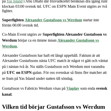
på
Yas Island
i Abu Dhabi där Huvudkortet beräknas dra igång runt
klockan 03:00 svensk tid. UFC on ESPN Main Event utgörs av två
fighter.
Superfighten
Alexander Gustafsson vs Werdum
startar inte
förrän 06:00 svensk tid.
Co-Main Event utgörs av
Superfighten
Alexander Gustafsson vs
Werdum
börjar ca en timme innan
Alexander Gustafsson vs
Werdum
.
Alexander Gustafsson har haft ett långt uppehåll. Faktum är att
Alexander Gustafssons nästa UFC match är något vi gått och väntat
på i nästan två år.
Nu ställs Gustafsson och Werdum mot varandra
på
UFC on ESPN
-galan. För oss svenskar så finns fler matcher att
se fram på Yas Island under natten till söndag.
Gustafsson vs Fabricio Werdum visas på
Viaplay
som enda
svensk
kanal
.
Vilken tid börjar Gustafsson vs Werdum