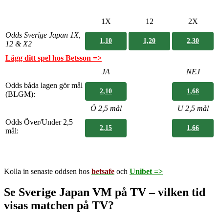
1X
12
2X
Odds Sverige Japan
1X,
1,10
1,20
2,30
12 & X2
Lägg ditt spel hos Betsson =>
JA
NEJ
Odds båda lagen gör mål
2,10
1,68
(BLGM):
Ö 2,5 mål
U 2,5 m
ål
Odds Över/Under 2,5
2,15
1,66
mål:
Kolla in senaste oddsen hos
betsafe
och
Unibet =>
Se Sverige Japan VM på TV – vilken tid
visas matchen på TV?