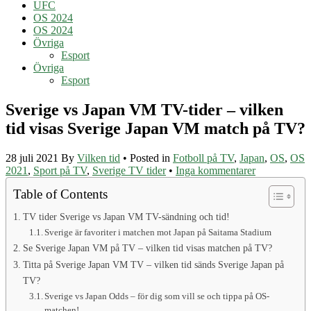
UFC
OS 2024
OS 2024
Övriga
Esport
Övriga
Esport
Sverige vs Japan VM TV-tider – vilken
tid visas Sverige Japan VM match på TV?
28 juli 2021
By
Vilken tid
• Posted in
Fotboll på TV
,
Japan
,
OS
,
OS
2021
,
Sport på TV
,
Sverige TV tider
•
Inga kommentarer
Table of Contents
TV tider Sverige vs Japan VM TV-sändning och tid!
Sverige är favoriter i matchen mot Japan på Saitama Stadium
Se Sverige Japan VM på TV – vilken tid visas matchen på TV?
Titta på Sverige Japan VM TV – vilken tid sänds Sverige Japan på
TV?
Sverige vs Japan Odds – för dig som vill se och tippa på OS-
matchen!