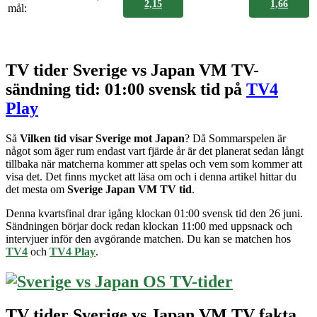
2,15
1,66
mål:
TV tider Sverige vs Japan VM TV-
sändning tid: 01:00 svensk tid på
TV4
Play
Så
Vilken tid visar Sverige mot Japan
? Då Sommarspelen är
något som äger rum endast vart fjärde år är det planerat sedan långt
tillbaka när matcherna kommer att spelas och vem som kommer att
visa det. Det finns mycket att läsa om och i denna artikel hittar du
det mesta om
Sverige Japan VM TV tid
.
Denna kvartsfinal drar igång klockan 01:00 svensk tid den 26 juni.
Sändningen börjar dock redan klockan 11:00 med uppsnack och
intervjuer inför den avgörande matchen. Du kan se matchen hos
TV4
och
TV4 Play
.
TV tider Sverige vs Japan VM TV fakta