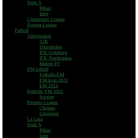
Serie A
Milan
Inter
Champions League
Europa League
Fotboll
Allsvenskan
AIK
Djurgården
IFK Göteborg
IFK Norrköping
Malmö FF
EM fotboll
Fotbolls-EM
EM-kval 2023
EM 2024
Fotbolls VM 2022
Sverige
Premier League
Chelsea
Liverpool
La Liga
Serie A
Milan
Inter