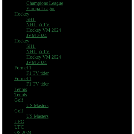
Champions League
Europa League
Hockey
SHL
NHL på TV
Hockey VM 2024
JVM 2024
Hockey
SHL
NHL på TV
Hockey VM 2024
JVM 2024
Formel 1
F1 TV tider
Formel 1
F1 TV tider
Tennis
Tennis
Golf
US Masters
Golf
US Masters
UFC
UFC
OS 2024