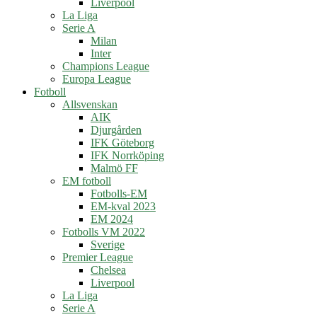
Liverpool
La Liga
Serie A
Milan
Inter
Champions League
Europa League
Fotboll
Allsvenskan
AIK
Djurgården
IFK Göteborg
IFK Norrköping
Malmö FF
EM fotboll
Fotbolls-EM
EM-kval 2023
EM 2024
Fotbolls VM 2022
Sverige
Premier League
Chelsea
Liverpool
La Liga
Serie A