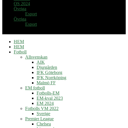
OS 2024
Övriga
Esport
Övriga
Esport
HEM
HEM
Fotboll
Allsvenskan
AIK
Djurgården
IFK Göteborg
IFK Norrköping
Malmö FF
EM fotboll
Fotbolls-EM
EM-kval 2023
EM 2024
Fotbolls VM 2022
Sverige
Premier League
Chelsea