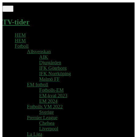
TV-tider
HEM
HEM
Fotboll
Allsvenskan
AIK
Djurgården
IFK Göteborg
IFK Norrköping
Malmö FF
EM fotboll
Fotbolls-EM
EM-kval 2023
EM 2024
Fotbolls VM 2022
Sverige
Premier League
Chelsea
Liverpool
La Liga