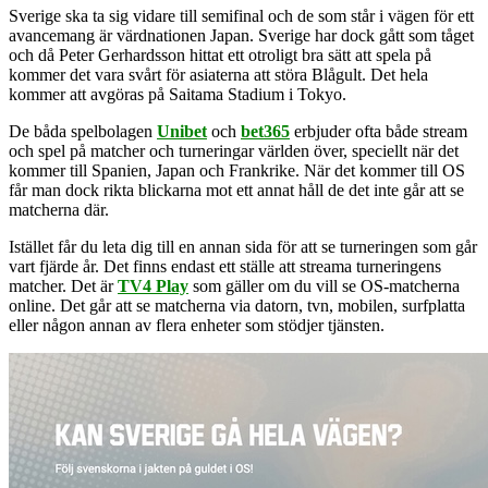
Sverige ska ta sig vidare till semifinal och de som står i vägen för ett
avancemang är värdnationen Japan. Sverige har dock gått som tåget
och då Peter Gerhardsson hittat ett otroligt bra sätt att spela på
kommer det vara svårt för asiaterna att störa Blågult. Det hela
kommer att avgöras på Saitama Stadium i Tokyo.
De båda spelbolagen
Unibet
och
bet365
erbjuder ofta både stream
och spel på matcher och turneringar världen över, speciellt när det
kommer till Spanien, Japan och Frankrike. När det kommer till OS
får man dock rikta blickarna mot ett annat håll de det inte går att se
matcherna där.
Istället får du leta dig till en annan sida för att se turneringen som går
vart fjärde år. Det finns endast ett ställe att streama turneringens
matcher. Det är
TV4 Play
som gäller om du vill se OS-matcherna
online. Det går att se matcherna via datorn, tvn, mobilen, surfplatta
eller någon annan av flera enheter som stödjer tjänsten.