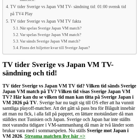
TV tider Sverige vs Japan VM TV- sändning tid: 01:00 svensk tid
på TV4 Play
TV tider Sverige vs Japan VM TV fakta
När spelas Sverige Japan VM match?
Var spelas Sverige Japan VM match?
Var sänds Sverige Japan VM match?
Finns det biljetter kvar till Sverige Japan?
TV tider Sverige vs Japan VM TV-
sändning och tid!
TV tider Sverige vs Japan VM TV tid? Vilken tid sänds Sverige
Japan VM match på TV? Vilken tid visas Sverige Japan VM
TV? Här kan du se vilken tid man kan titta på Sverige Japan i
VM 2026 på TV
. Sverige har nu tagit sig till OS efter att ha vunnit
samtliga playoff-matcher. Att det gått så pass bra för Blågult innebär
att man nu fick, i alla fall på pappret, en lättare motståndare då man
ställdes mot Tunisien och Japan. Sverige och Japan har inte ställts
mot varandra tidigare i VM-sammanhang då man är två länder som
brukar vara med i sommarspelen. Nu ställs
Sverige mot Japan i
VM 2026
.
Streama matchen live här =>