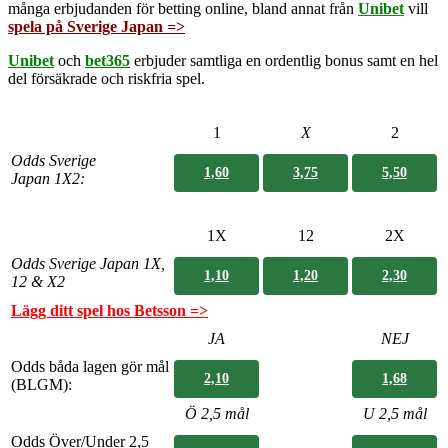
många erbjudanden för
betting online
, bland annat från
Unibet
vill
spela på Sverige Japan =>
Unibet
och
bet365
erbjuder samtliga en ordentlig bonus samt en hel
del försäkrade och riskfria spel.
1
X
2
Odds Sverige
1,60
3,75
5,50
Japan
1X2:
1X
12
2X
Odds Sverige Japan
1X,
1,10
1,20
2,30
12 & X2
Lägg ditt spel hos Betsson =>
JA
NEJ
Odds båda lagen gör mål
2,10
1,68
(BLGM):
Ö 2,5 mål
U 2,5 m
ål
Odds Över/Under 2,5