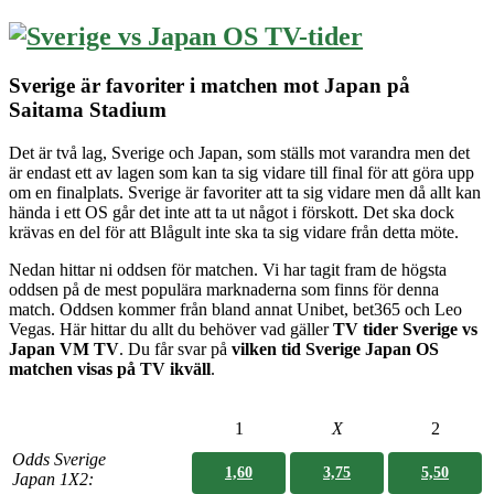
Sverige är favoriter i matchen mot Japan på
Saitama Stadium
Det är två lag, Sverige och Japan, som ställs mot varandra men det
är endast ett av lagen som kan ta sig vidare till final för att göra upp
om en finalplats. Sverige är favoriter att ta sig vidare men då allt kan
hända i ett OS går det inte att ta ut något i förskott. Det ska dock
krävas en del för att Blågult inte ska ta sig vidare från detta möte.
Nedan hittar ni oddsen för matchen. Vi har tagit fram de högsta
oddsen på de mest populära marknaderna som finns för denna
match. Oddsen kommer från bland annat Unibet, bet365 och Leo
Vegas. Här hittar du allt du behöver vad gäller
TV tider Sverige vs
Japan VM TV
. Du får svar på
vilken tid Sverige Japan OS
matchen visas på TV ikväll
.
1
X
2
Odds Sverige
1,60
3,75
5,50
Japan
1X2: