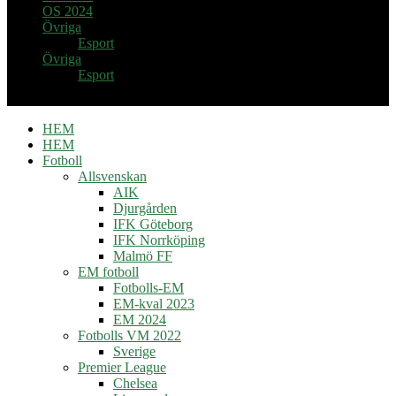
OS 2024
Övriga
Esport
Övriga
Esport
HEM
HEM
Fotboll
Allsvenskan
AIK
Djurgården
IFK Göteborg
IFK Norrköping
Malmö FF
EM fotboll
Fotbolls-EM
EM-kval 2023
EM 2024
Fotbolls VM 2022
Sverige
Premier League
Chelsea