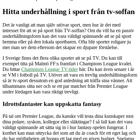
Hitta underhållning i sport från tv-soffan
Det är vanligt att man själv utövar sport, men hur är det med
intresset för att se på sport från TV-soffan? Om du vill ha en passiv
underhållningsform kan det vara väldigt spännande att se på sport
hemma eller på den lokala sportbaren. Ofta blir sporter roligare ju
mer man ser dem eftersom det skapar en djupare förståelse.
I Sverige finns det flera olika sporter att se på TV. Du kan till
exempel titta på Malmö FF:s framfart i Champions League kvalet.
Du hittar
Champions League TV-tider
här. Du kan även senare i år
se VM i fotboll på TV. Utöver att vara en trevlig underhållningsform
så är tv-sport dessutom en god anledning att träffa sina vänner. Att
tillsammans sitta ner och se ett par matcher från Premier League
under lördagen kan vara riktigt trevligt.
Idrottsfantaster kan uppskatta fantasy
På tal om Premier League, du kanske vill testa dina kunskaper mot
dina polare, syskon, kollegor eller släktingar? I så fall kan det vara
väldigt spännande att sätta sig in i hur fantasy-spelen fungerar. I
korthet kan man uttrycka det som att du är coach för ett eget lag och
du har möjligheten att bygga ett lag med en given budget. Spelarna