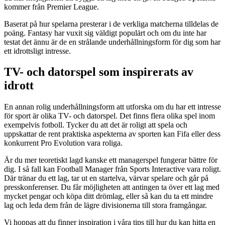
kommer från Premier League.
Baserat på hur spelarna presterar i de verkliga matcherna tilldelas de
poäng. Fantasy har vuxit sig väldigt populärt och om du inte har
testat det ännu är de en strålande underhållningsform för dig som har
ett idrottsligt intresse.
TV- och datorspel som inspirerats av
idrott
En annan rolig underhållningsform att utforska om du har ett intresse
för sport är olika TV- och datorspel. Det finns flera olika spel inom
exempelvis fotboll. Tycker du att det är roligt att spela och
uppskattar de rent praktiska aspekterna av sporten kan Fifa eller dess
konkurrent Pro Evolution vara roliga.
Är du mer teoretiskt lagd kanske ett managerspel fungerar bättre för
dig. I så fall kan Football Manager från Sports Interactive vara roligt.
Där tränar du ett lag, tar ut en startelva, värvar spelare och går på
presskonferenser. Du får möjligheten att antingen ta över ett lag med
mycket pengar och köpa ditt drömlag, eller så kan du ta ett mindre
lag och leda dem från de lägre divisionerna till stora framgångar.
Vi hoppas att du finner inspiration i våra tips till hur du kan hitta en