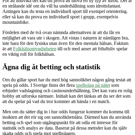
För att undvika det kan du pröva att utöva en ny typ av idrott. Det är
en strålande idé om du vill ha underhållning som idrottsfantast.
Antingen kan du testa en individuell sport till exempel orientering.
eller så kan du prova en individuell sport i grupp, exempelvis
mountainbike.
Fördelen med de två ovan nämnda alternativen är att du får en
möjlighet att vara ute i skogen. Att vistas i naturen är nämligen bra,
inte bara för den fysiska utan även för den mentala hälsan. Faktum
är att
Folkhälsomyndigheten
till och med anser att friluftsliv spelar
en viktig roll för folkhälsan.
Ägna dig åt betting och statistik
Om du gillar sport har du med hög sannolikhet någon gång testat att
spela på odds. I Sverige finns det flera
spelbolag på nätet
som
erbjuder vadslagning och casinounderhållning. Det kan vara en rolig
hobby att utforska närmare. Initialt kan det tänkas att du ser det som
att du spelar på vad du tror kommer att hända i en match.
Men om du sätter dig in i hur odds fungerar kommer du komma till
insikten att det rör sig om sannolikhetslära. Därmed kan du använda
betting och spel som utgångspunkt för att odla ett intresse för
statistik och analys av data. Baserat på dessa metoder kan du själv
skatta odds och spela mot spelbolagen.