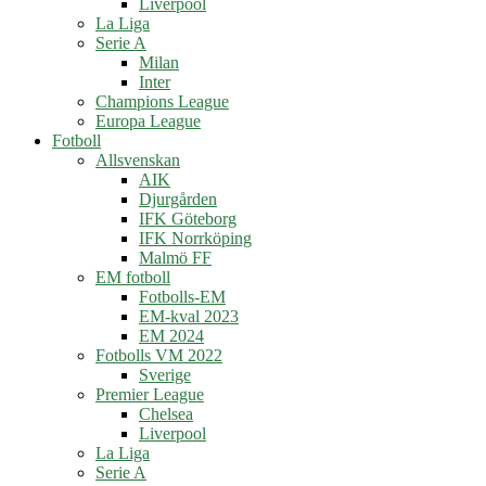
Liverpool
La Liga
Serie A
Milan
Inter
Champions League
Europa League
Fotboll
Allsvenskan
AIK
Djurgården
IFK Göteborg
IFK Norrköping
Malmö FF
EM fotboll
Fotbolls-EM
EM-kval 2023
EM 2024
Fotbolls VM 2022
Sverige
Premier League
Chelsea
Liverpool
La Liga
Serie A