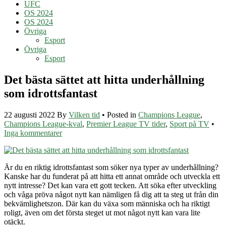
UFC
OS 2024
OS 2024
Övriga
Esport
Övriga
Esport
Det bästa sättet att hitta underhållning
som idrottsfantast
22 augusti 2022
By
Vilken tid
• Posted in
Champions League
,
Champions League-kval
,
Premier League TV tider
,
Sport på TV
•
Inga kommentarer
Är du en riktig idrottsfantast som söker nya typer av underhållning?
Kanske har du funderat på att hitta ett annat område och utveckla ett
nytt intresse? Det kan vara ett gott tecken. Att söka efter utveckling
och våga pröva något nytt kan nämligen få dig att ta steg ut från din
bekvämlighetszon. Där kan du växa som människa och ha riktigt
roligt, även om det första steget ut mot något nytt kan vara lite
otäckt.