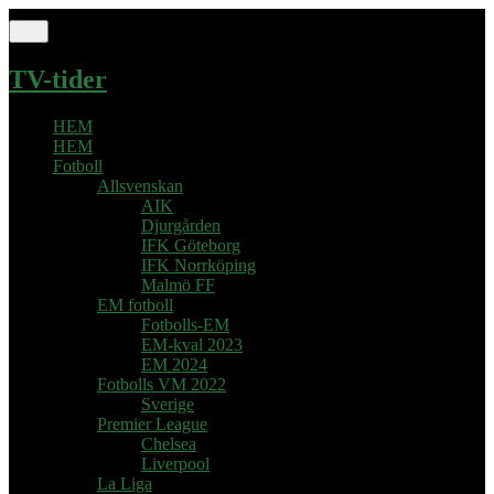
TV-tider
HEM
HEM
Fotboll
Allsvenskan
AIK
Djurgården
IFK Göteborg
IFK Norrköping
Malmö FF
EM fotboll
Fotbolls-EM
EM-kval 2023
EM 2024
Fotbolls VM 2022
Sverige
Premier League
Chelsea
Liverpool
La Liga