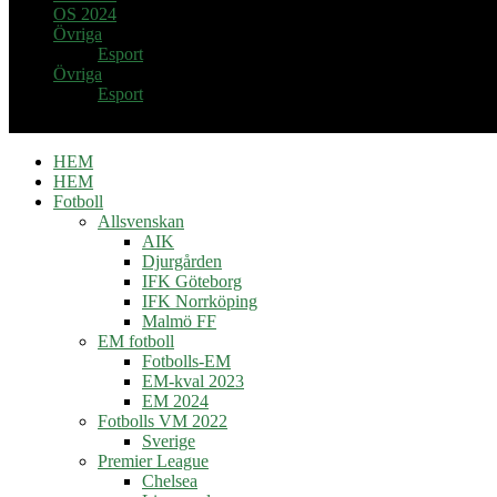
OS 2024
Övriga
Esport
Övriga
Esport
HEM
HEM
Fotboll
Allsvenskan
AIK
Djurgården
IFK Göteborg
IFK Norrköping
Malmö FF
EM fotboll
Fotbolls-EM
EM-kval 2023
EM 2024
Fotbolls VM 2022
Sverige
Premier League
Chelsea