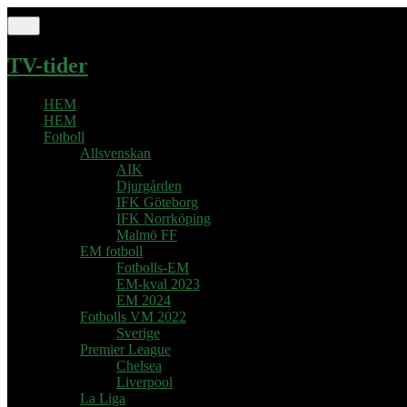
TV-tider
HEM
HEM
Fotboll
Allsvenskan
AIK
Djurgården
IFK Göteborg
IFK Norrköping
Malmö FF
EM fotboll
Fotbolls-EM
EM-kval 2023
EM 2024
Fotbolls VM 2022
Sverige
Premier League
Chelsea
Liverpool
La Liga