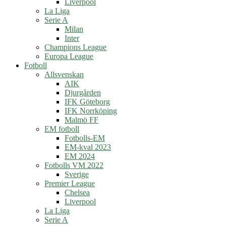
Liverpool
La Liga
Serie A
Milan
Inter
Champions League
Europa League
Fotboll
Allsvenskan
AIK
Djurgården
IFK Göteborg
IFK Norrköping
Malmö FF
EM fotboll
Fotbolls-EM
EM-kval 2023
EM 2024
Fotbolls VM 2022
Sverige
Premier League
Chelsea
Liverpool
La Liga
Serie A