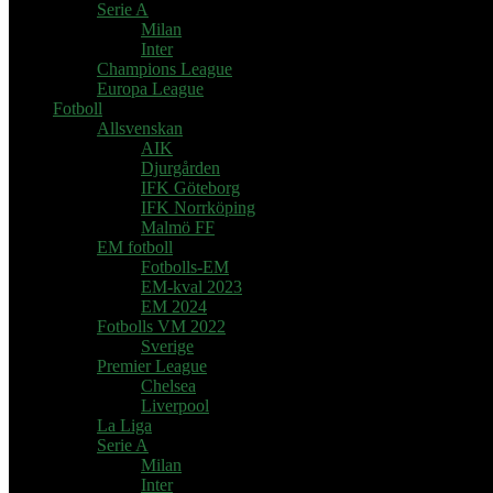
Serie A
Milan
Inter
Champions League
Europa League
Fotboll
Allsvenskan
AIK
Djurgården
IFK Göteborg
IFK Norrköping
Malmö FF
EM fotboll
Fotbolls-EM
EM-kval 2023
EM 2024
Fotbolls VM 2022
Sverige
Premier League
Chelsea
Liverpool
La Liga
Serie A
Milan
Inter